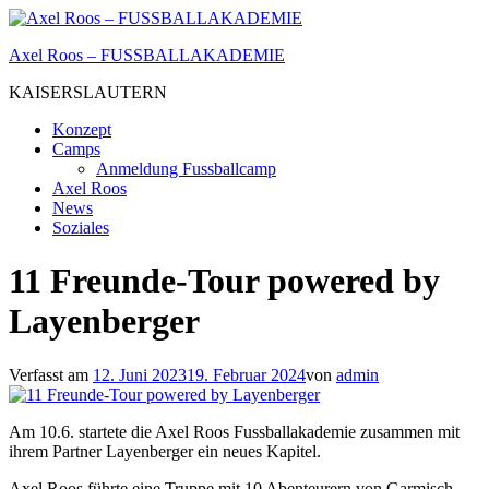
Zum
Inhalt
Axel Roos – FUSSBALLAKADEMIE
springen
KAISERSLAUTERN
Konzept
Camps
Anmeldung Fussballcamp
Axel Roos
News
Soziales
11 Freunde-Tour powered by
Layenberger
Verfasst am
12. Juni 2023
19. Februar 2024
von
admin
Am 10.6. startete die Axel Roos Fussballakademie zusammen mit
ihrem Partner Layenberger ein neues Kapitel.
Axel Roos führte eine Truppe mit 10 Abenteurern von Garmisch