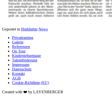
Gepostet in
Highlights
News
Posts
Privattraining
Navigation
Galerie
Referenzen
On Tour
Kindergeburtstage
Talentförderung
Impressum
Datenschutz
Kontakt
AGB
Cookie-Richtlinie (EU)
Created with ❤️ by LAYENBERGER