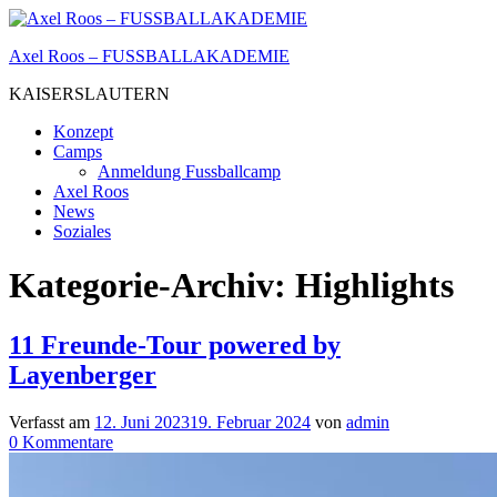
Zum
Inhalt
Axel Roos – FUSSBALLAKADEMIE
springen
KAISERSLAUTERN
Konzept
Camps
Anmeldung Fussballcamp
Axel Roos
News
Soziales
Kategorie-Archiv:
Highlights
11 Freunde-Tour powered by
Layenberger
Verfasst am
12. Juni 2023
19. Februar 2024
von
admin
zu
0
Kommentare
11
Freunde-