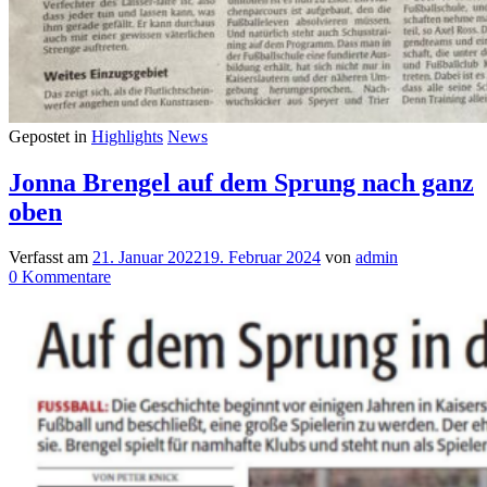
Gepostet in
Highlights
News
Jonna Brengel auf dem Sprung nach ganz
oben
Verfasst am
21. Januar 2022
19. Februar 2024
von
admin
zu
0
Kommentare
Jonna
Brengel
auf
dem
Sprung
nach
ganz
oben