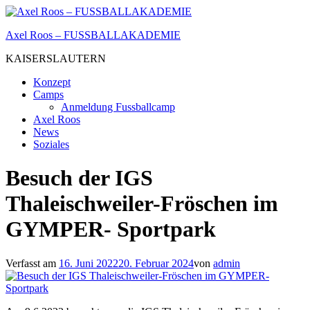
Zum
Inhalt
Axel Roos – FUSSBALLAKADEMIE
springen
KAISERSLAUTERN
Konzept
Camps
Anmeldung Fussballcamp
Axel Roos
News
Soziales
Besuch der IGS
Thaleischweiler-Fröschen im
GYMPER- Sportpark
Verfasst am
16. Juni 2022
20. Februar 2024
von
admin