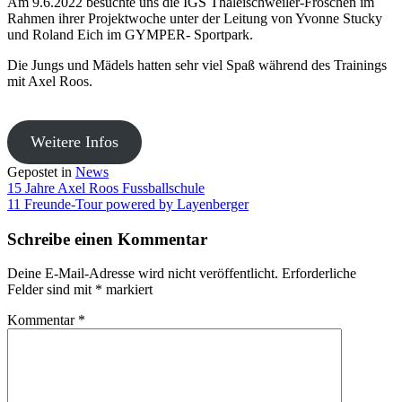
Am 9.6.2022 besuchte uns die IGS Thaleischweiler-Fröschen im
Rahmen ihrer Projektwoche unter der Leitung von Yvonne Stucky
und Roland Eich im GYMPER- Sportpark.
Die Jungs und Mädels hatten sehr viel Spaß während des Trainings
mit Axel Roos.
Weitere Infos
Gepostet in
News
Beitragsnavigation
15 Jahre Axel Roos Fussballschule
11 Freunde-Tour powered by Layenberger
Schreibe einen Kommentar
Deine E-Mail-Adresse wird nicht veröffentlicht.
Erforderliche
Felder sind mit
*
markiert
Kommentar
*