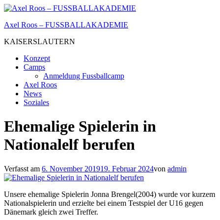
Zum
Inhalt
Axel Roos – FUSSBALLAKADEMIE
springen
KAISERSLAUTERN
Konzept
Camps
Anmeldung Fussballcamp
Axel Roos
News
Soziales
Ehemalige Spielerin in
Nationalelf berufen
Verfasst am
6. November 2019
19. Februar 2024
von
admin
Unsere ehemalige Spielerin Jonna Brengel(2004) wurde vor kurzem
Nationalspielerin und erzielte bei einem Testspiel der U16 gegen
Dänemark gleich zwei Treffer.