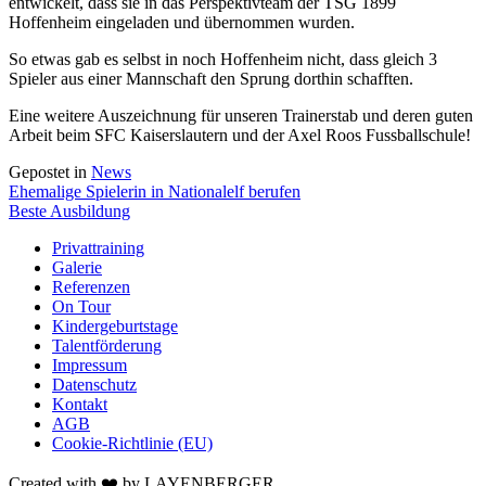
entwickelt, dass sie in das Perspektivteam der TSG 1899
Hoffenheim eingeladen und übernommen wurden.
So etwas gab es selbst in noch Hoffenheim nicht, dass gleich 3
Spieler aus einer Mannschaft den Sprung dorthin schafften.
Eine weitere Auszeichnung für unseren Trainerstab und deren guten
Arbeit beim SFC Kaiserslautern und der Axel Roos Fussballschule!
Gepostet in
News
Beitragsnavigation
Ehemalige Spielerin in Nationalelf berufen
Beste Ausbildung
Privattraining
Galerie
Referenzen
On Tour
Kindergeburtstage
Talentförderung
Impressum
Datenschutz
Kontakt
AGB
Cookie-Richtlinie (EU)
Created with ❤️ by LAYENBERGER