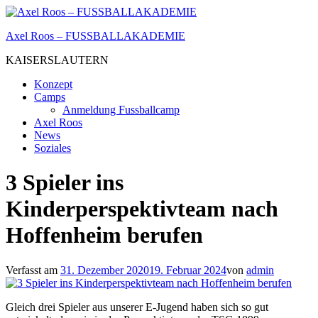
Zum
Inhalt
Axel Roos – FUSSBALLAKADEMIE
springen
KAISERSLAUTERN
Konzept
Camps
Anmeldung Fussballcamp
Axel Roos
News
Soziales
3 Spieler ins
Kinderperspektivteam nach
Hoffenheim berufen
Verfasst am
31. Dezember 2020
19. Februar 2024
von
admin
Gleich drei Spieler aus unserer E-Jugend haben sich so gut