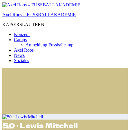
Zum
Inhalt
Axel Roos – FUSSBALLAKADEMIE
springen
KAISERSLAUTERN
Konzept
Camps
Anmeldung Fussballcamp
Axel Roos
News
Soziales
50 · Lewis Mitchell
Goals