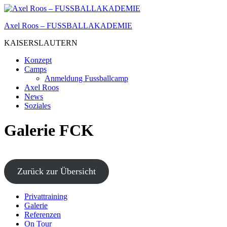
Zum
Inhalt
Axel Roos – FUSSBALLAKADEMIE
springen
KAISERSLAUTERN
Konzept
Camps
Anmeldung Fussballcamp
Axel Roos
News
Soziales
Galerie FCK
Zurück zur Übersicht
Privattraining
Galerie
Referenzen
On Tour